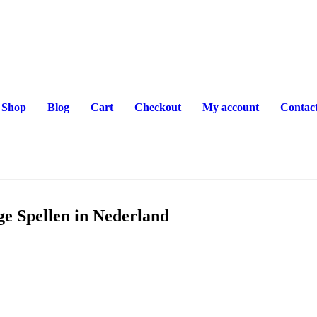
Shop
Blog
Cart
Checkout
My account
Contac
ge Spellen in Nederland