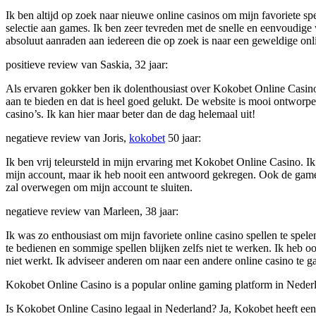
Ik ben altijd op zoek naar nieuwe online casinos om mijn favoriete s
selectie aan games. Ik ben zeer tevreden met de snelle en eenvoudige 
absoluut aanraden aan iedereen die op zoek is naar een geweldige onl
positieve review van Saskia, 32 jaar:
Als ervaren gokker ben ik dolenthousiast over Kokobet Online Casino! 
aan te bieden en dat is heel goed gelukt. De website is mooi ontworpe
casino’s. Ik kan hier maar beter dan de dag helemaal uit!
negatieve review van Joris,
kokobet
50 jaar:
Ik ben vrij teleursteld in mijn ervaring met Kokobet Online Casino.
mijn account, maar ik heb nooit een antwoord gekregen. Ook de games 
zal overwegen om mijn account te sluiten.
negatieve review van Marleen, 38 jaar:
Ik was zo enthousiast om mijn favoriete online casino spellen te spel
te bedienen en sommige spellen blijken zelfs niet te werken. Ik heb 
niet werkt. Ik adviseer anderen om naar een andere online casino te g
Kokobet Online Casino is a popular online gaming platform in Nederl
Is Kokobet Online Casino legaal in Nederland? Ja, Kokobet heeft een l