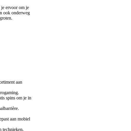
 je ervoor om je
kan ook onderweg
groten.
ortiment aan
icrogaming.
is spins om je in
albarrière.
gepast aan mobiel
n technieken.