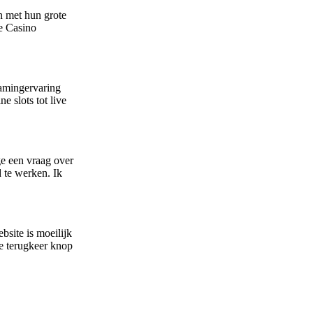
n met hun grote
ne Casino
gamingervaring
 slots tot live
ge een vraag over
 te werken. Ik
bsite is moeilijk
de terugkeer knop