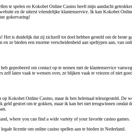
pellen te spelen en Kokobet Online Casino heeft mijn aandacht getrokke
website en de uiterst vriendelijke klantenservice. Ik kan Kokobet Onli
ine gokervaring!
Het is duidelijk dat zij zichzelf tot doel hebben gesteld om de beste 
n en ze bieden een enorme verscheidenheid aan speltypen aan, van online
 Ik heb geprobeerd om contact op te nemen met de klantenservice vanwe
zelf laten vaak te wensen over, ze blijken vaak te vriezen of niet goed
en op Kokobet Online Casino, maar ik ben helemaal teleurgesteld. De we
ook geld gestort om te gokken, maar ik kan het niet terugwinnen omdat 
aan.
and, where you can find a wide variety of your favorite casino games.
egale licentie om online casino spellen aan te bieden in Nederland.