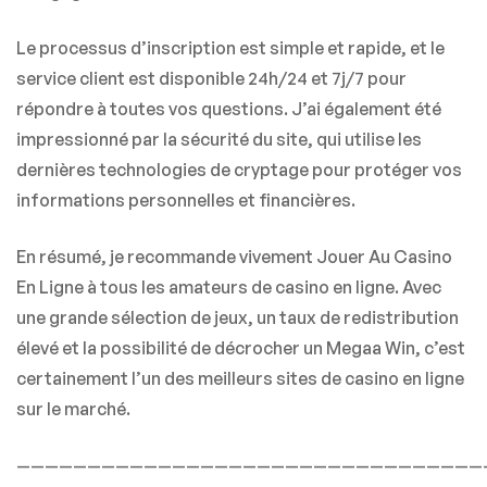
Le processus d’inscription est simple et rapide, et le
service client est disponible 24h/24 et 7j/7 pour
répondre à toutes vos questions. J’ai également été
impressionné par la sécurité du site, qui utilise les
dernières technologies de cryptage pour protéger vos
informations personnelles et financières.
En résumé, je recommande vivement Jouer Au Casino
En Ligne à tous les amateurs de casino en ligne. Avec
une grande sélection de jeux, un taux de redistribution
élevé et la possibilité de décrocher un Megaa Win, c’est
certainement l’un des meilleurs sites de casino en ligne
sur le marché.
—————————————————————————————————