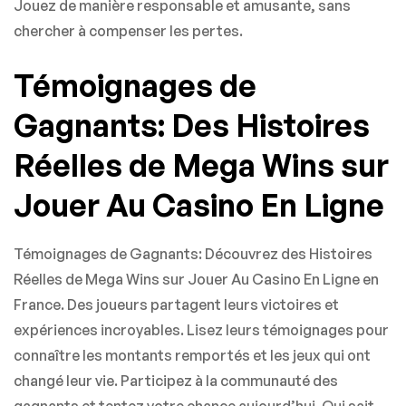
Jouez de manière responsable et amusante, sans
chercher à compenser les pertes.
Témoignages de
Gagnants: Des Histoires
Réelles de Mega Wins sur
Jouer Au Casino En Ligne
Témoignages de Gagnants: Découvrez des Histoires
Réelles de Mega Wins sur Jouer Au Casino En Ligne en
France. Des joueurs partagent leurs victoires et
expériences incroyables. Lisez leurs témoignages pour
connaître les montants remportés et les jeux qui ont
changé leur vie. Participez à la communauté des
gagnants et tentez votre chance aujourd’hui. Qui sait,