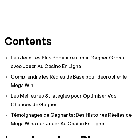
Contents
Les Jeux Les Plus Populaires pour Gagner Gross
avec Jouer Au Casino En Ligne
Comprendre les Règles de Base pour décrocher le
Mega Win
Les Meilleures Stratégies pour Optimiser Vos
Chances de Gagner
Témoignages de Gagnants: Des Histoires Réelles de
Mega Wins sur Jouer Au Casino En Ligne