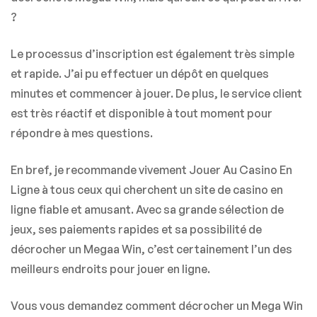
?
Le processus d’inscription est également très simple
et rapide. J’ai pu effectuer un dépôt en quelques
minutes et commencer à jouer. De plus, le service client
est très réactif et disponible à tout moment pour
répondre à mes questions.
En bref, je recommande vivement Jouer Au Casino En
Ligne à tous ceux qui cherchent un site de casino en
ligne fiable et amusant. Avec sa grande sélection de
jeux, ses paiements rapides et sa possibilité de
décrocher un Megaa Win, c’est certainement l’un des
meilleurs endroits pour jouer en ligne.
Vous vous demandez comment décrocher un Mega Win