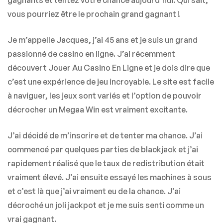
vous pourriez être le prochain grand gagnant !
Je m’appelle Jacques, j’ai 45 ans et je suis un grand
passionné de casino en ligne. J’ai récemment
découvert Jouer Au Casino En Ligne et je dois dire que
c’est une expérience de jeu incroyable. Le site est facile
à naviguer, les jeux sont variés et l’option de pouvoir
décrocher un Megaa Win est vraiment excitante.
J’ai décidé de m’inscrire et de tenter ma chance. J’ai
commencé par quelques parties de blackjack et j’ai
rapidement réalisé que le taux de redistribution était
vraiment élevé. J’ai ensuite essayé les machines à sous
et c’est là que j’ai vraiment eu de la chance. J’ai
décroché un joli jackpot et je me suis senti comme un
vrai gagnant.