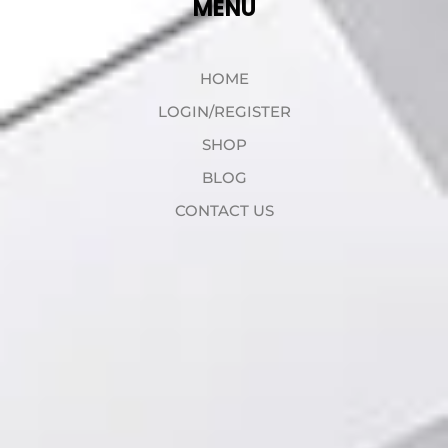
MENU
HOME
LOGIN/REGISTER
SHOP
BLOG
CONTACT US