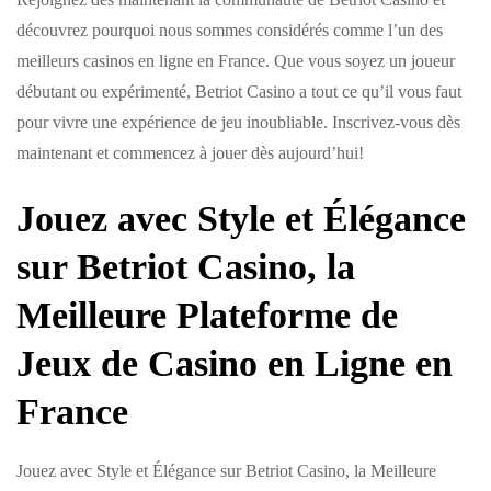
découvrez pourquoi nous sommes considérés comme l’un des
meilleurs casinos en ligne en France. Que vous soyez un joueur
débutant ou expérimenté, Betriot Casino a tout ce qu’il vous faut
pour vivre une expérience de jeu inoubliable. Inscrivez-vous dès
maintenant et commencez à jouer dès aujourd’hui!
Jouez avec Style et Élégance
sur Betriot Casino, la
Meilleure Plateforme de
Jeux de Casino en Ligne en
France
Jouez avec Style et Élégance sur Betriot Casino, la Meilleure