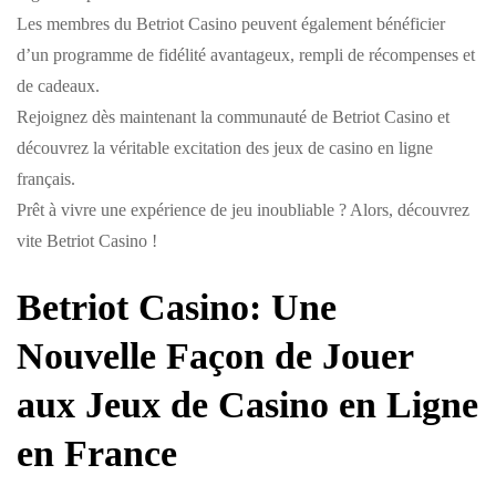
Les membres du Betriot Casino peuvent également bénéficier
d’un programme de fidélité avantageux, rempli de récompenses et
de cadeaux.
Rejoignez dès maintenant la communauté de Betriot Casino et
découvrez la véritable excitation des jeux de casino en ligne
français.
Prêt à vivre une expérience de jeu inoubliable ? Alors, découvrez
vite Betriot Casino !
Betriot Casino: Une
Nouvelle Façon de Jouer
aux Jeux de Casino en Ligne
en France