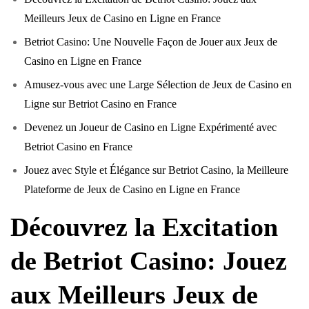
Meilleurs Jeux de Casino en Ligne en France
Betriot Casino: Une Nouvelle Façon de Jouer aux Jeux de
Casino en Ligne en France
Amusez-vous avec une Large Sélection de Jeux de Casino en
Ligne sur Betriot Casino en France
Devenez un Joueur de Casino en Ligne Expérimenté avec
Betriot Casino en France
Jouez avec Style et Élégance sur Betriot Casino, la Meilleure
Plateforme de Jeux de Casino en Ligne en France
Découvrez la Excitation
de Betriot Casino: Jouez
aux Meilleurs Jeux de