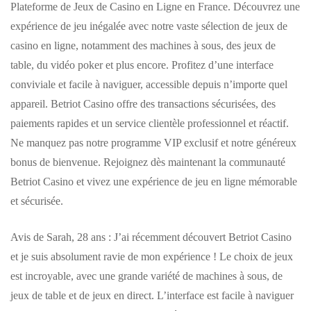
Plateforme de Jeux de Casino en Ligne en France. Découvrez une
expérience de jeu inégalée avec notre vaste sélection de jeux de
casino en ligne, notamment des machines à sous, des jeux de
table, du vidéo poker et plus encore. Profitez d’une interface
conviviale et facile à naviguer, accessible depuis n’importe quel
appareil. Betriot Casino offre des transactions sécurisées, des
paiements rapides et un service clientèle professionnel et réactif.
Ne manquez pas notre programme VIP exclusif et notre généreux
bonus de bienvenue. Rejoignez dès maintenant la communauté
Betriot Casino et vivez une expérience de jeu en ligne mémorable
et sécurisée.
Avis de Sarah, 28 ans : J’ai récemment découvert Betriot Casino
et je suis absolument ravie de mon expérience ! Le choix de jeux
est incroyable, avec une grande variété de machines à sous, de
jeux de table et de jeux en direct. L’interface est facile à naviguer