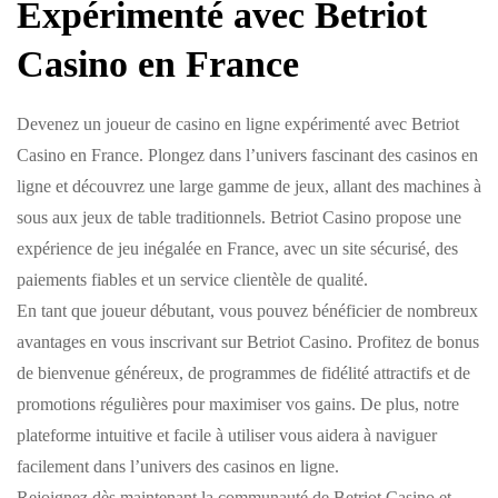
Expérimenté avec Betriot
Casino en France
Devenez un joueur de casino en ligne expérimenté avec Betriot
Casino en France. Plongez dans l’univers fascinant des casinos en
ligne et découvrez une large gamme de jeux, allant des machines à
sous aux jeux de table traditionnels. Betriot Casino propose une
expérience de jeu inégalée en France, avec un site sécurisé, des
paiements fiables et un service clientèle de qualité.
En tant que joueur débutant, vous pouvez bénéficier de nombreux
avantages en vous inscrivant sur Betriot Casino. Profitez de bonus
de bienvenue généreux, de programmes de fidélité attractifs et de
promotions régulières pour maximiser vos gains. De plus, notre
plateforme intuitive et facile à utiliser vous aidera à naviguer
facilement dans l’univers des casinos en ligne.
Rejoignez dès maintenant la communauté de Betriot Casino et