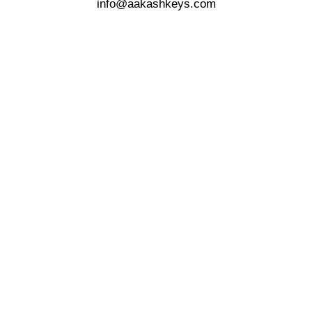
info@aakashkeys.com