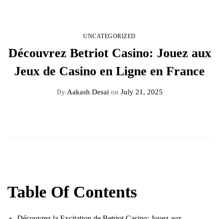
UNCATEGORIZED
Découvrez Betriot Casino: Jouez aux
Jeux de Casino en Ligne en France
By
Aakash Desai
on
July 21, 2025
Table Of Contents
Découvrez la Excitation de Betriot Casino: Jouez aux