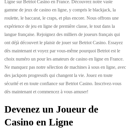
Ligne sur Betriot Casino en France. Découvrez notre vaste
gamme de jeux de casino en ligne, y compris le blackjack, la
roulette, le baccarat, le craps, et plus encore. Nous offrons une
expérience de jeu en ligne de première classe, le tout dans la
langue française. Rejoignez des milliers de joueurs français qui
ont déjà découvert le plaisir de jouer sur Betriot Casino. Essayez
dès maintenant et voyez par vous-même pourquoi Betriot est le
choix numéro un pour les amateurs de casino en ligne en France.
Ne manquez pas notre sélection de machines à sous en ligne, avec
des jackpots progressifs qui changent la vie. Jouez en toute
sécurité et en toute confiance sur Betriot Casino. Inscrivez-vous
dès maintenant et commencez à vous amuser!
Devenez un Joueur de
Casino en Ligne