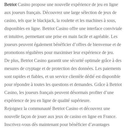
Betriot
Casino propose une nouvelle expérience de jeu en ligne
aux joueurs français. Découvrez une large sélection de jeux de
casino, tels que le blackjack, la roulette et les machines à sous,
disponibles en ligne. Betriot Casino offre une interface conviviale
et intuitive, permettant une prise en main facile et agréable. Les
joueurs peuvent également bénéficier d’offres de bienvenue et de
promotions régulières pour maximiser leur expérience de jeu.
De plus, Betriot Casino garantit une sécurité optimale grâce à des
mesures de cryptage et de protection des données. Les paiements
sont rapides et fiables, et un service clientèle dédié est disponible
pour répondre à toutes les questions et demandes. Grâce à Betriot
Casino, les joueurs français peuvent désormais profiter d’une
expérience de jeu en ligne de qualité supérieure.
Rejoignez la communauté Betriot Casino et découvrez une
nouvelle façon de jouer aux jeux de casino en ligne en France.
Inscrivez-vous dès maintenant pour bénéficier d’avantages