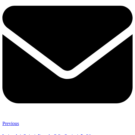
Previous