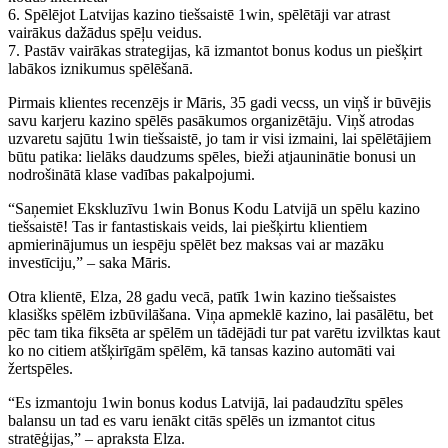
6. Spēlējot Latvijas kazino tiešsaistē 1win, spēlētāji var atrast
vairākus dažādus spēļu veidus.
7. Pastāv vairākas strategijas, kā izmantot bonus kodus un piešķirt
labākos iznikumus spēlēšanā.
Pirmais klientes recenzējs ir Māris, 35 gadi vecss, un viņš ir būvējis
savu karjeru kazino spēlēs pasākumos organizētāju. Viņš atrodas
uzvaretu sajūtu 1win tiešsaistē, jo tam ir visi izmaini, lai spēlētājiem
būtu patika: lielāks daudzums spēles, bieži atjauninātie bonusi un
nodrošinātā klase vadības pakalpojumi.
“Saņemiet Ekskluzīvu 1win Bonus Kodu Latvijā un spēlu kazino
tiešsaistē! Tas ir fantastiskais veids, lai piešķirtu klientiem
apmierinājumus un iespēju spēlēt bez maksas vai ar mazāku
investīciju,” – saka Māris.
Otra klientē, Elza, 28 gadu vecā, patīk 1win kazino tiešsaistes
klasišks spēlēm izbūvilāšana. Viņa apmeklē kazino, lai pasālētu, bet
pēc tam tika fiksēta ar spēlēm un tādējādi tur pat varētu izvilktas kaut
ko no citiem atšķirīgām spēlēm, kā tansas kazino automāti vai
žertspēles.
“Es izmantoju 1win bonus kodus Latvijā, lai padaudzītu spēles
balansu un tad es varu ienākt citās spēlēs un izmantot citus
stratēģijas,” – apraksta Elza.