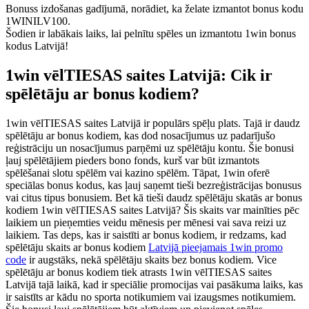
Bonuss izdošanas gadījumā, norādiet, ka želate izmantot bonus kodu
1WINILV100.
Šodien ir labākais laiks, lai pelnītu spēles un izmantotu 1win bonus
kodus Latvijā!
1win vēlTIESAS saites Latvijā: Cik ir
spēlētāju ar bonus kodiem?
1win vēlTIESAS saites Latvijā ir populārs spēļu plats. Tajā ir daudz
spēlētāju ar bonus kodiem, kas dod nosacījumus uz padarījušo
reģistrāciju un nosacījumus parņēmi uz spēlētāju kontu. Šie bonusi
ļauj spēlētājiem pieders bono fonds, kurš var būt izmantots
spēlēšanai slotu spēlēm vai kazino spēlēm. Tāpat, 1win oferē
speciālas bonus kodus, kas ļauj saņemt tieši bezreģistrācijas bonusus
vai citus tipus bonusiem. Bet kā tieši daudz spēlētāju skatās ar bonus
kodiem 1win vēlTIESAS saites Latvijā? Šis skaits var mainīties pēc
laikiem un pieņemties veidu mēnesis per mēnesi vai sava reizi uz
laikiem. Tas deps, kas ir saistīti ar bonus kodiem, ir redzams, kad
spēlētāju skaits ar bonus kodiem
Latvijā pieejamais 1win promo
code
ir augstāks, nekā spēlētāju skaits bez bonus kodiem. Vice
spēlētāju ar bonus kodiem tiek atrasts 1win vēlTIESAS saites
Latvijā tajā laikā, kad ir speciālie promocijas vai pasākuma laiks, kas
ir saistīts ar kādu no sporta notikumiem vai izaugsmes notikumiem.