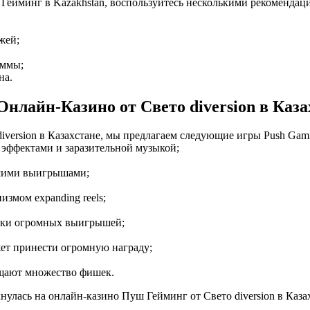
 Гейминг в Kazakhstan, воспользуйтесь несколькими рекомендац
жей;
аммы;
на.
лайн-Казино от Свето diversion в Каза
diversion в Казахстане, мы предлагаем следующие игры Push Gam
и эффектами и заразительной музыкой;
льшими выигрышами;
измом expanding reels;
оиски огромных выигрышей;
ожет принести огромную награду;
бещают множество фишек.
ткнулась на онлайн-казино Пуш Гейминг от Свето diversion в Каза