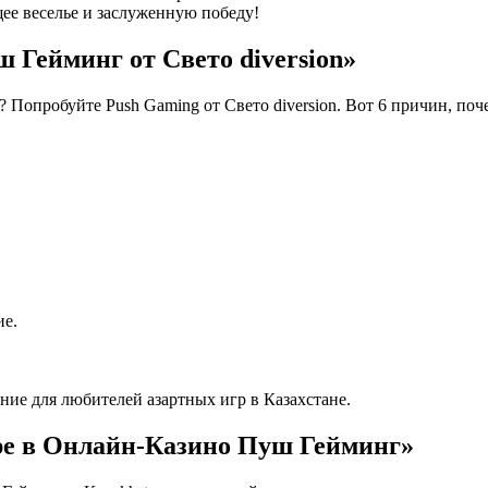
ее веселье и заслуженную победу!
 Гейминг от Свето diversion»
? Попробуйте Push Gaming от Свето diversion. Вот 6 причин, по
ие.
ние для любителей азартных игр в Казахстане.
ре в Онлайн-Казино Пуш Гейминг»