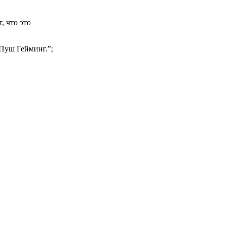
, что это
Пуш Гейминг
.”;