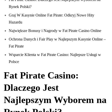
Rynek Polski?
Graj W Kasynie Online Fat Pirate: Odkryj Nowe Hity
Hazardu
Największe Bonusy i Nagrody w Fat Pirate Casino Online
Ochrona Danych i Fair Play w Najlepszym Kasynie Online –
Fat Pirate
Wsparcie Klienta w Fat Pirate Casino: Najlepsze Usługi w
Polsce
Fat Pirate Casino:
Dlaczego Jest
Najlepszym Wyborem na