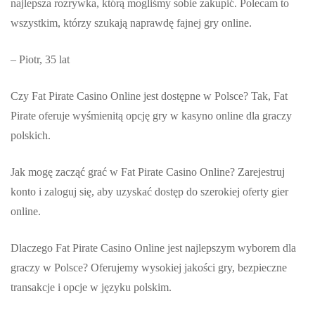
najlepsza rozrywka, którą mogliśmy sobie zakupić. Polecam to
wszystkim, którzy szukają naprawdę fajnej gry online.
– Piotr, 35 lat
Czy Fat Pirate Casino Online jest dostępne w Polsce? Tak, Fat
Pirate oferuje wyśmienitą opcję gry w kasyno online dla graczy
polskich.
Jak mogę zacząć grać w Fat Pirate Casino Online? Zarejestruj
konto i zaloguj się, aby uzyskać dostęp do szerokiej oferty gier
online.
Dlaczego Fat Pirate Casino Online jest najlepszym wyborem dla
graczy w Polsce? Oferujemy wysokiej jakości gry, bezpieczne
transakcje i opcje w języku polskim.