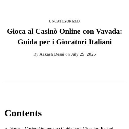
UNCATEGORIZED
Gioca al Casinò Online con Vavada:
Guida per i Giocatori Italiani
By
Aakash Desai
on
July 25, 2025
Contents
Vavada Casino Online: una Guida per i Giocatori Italiani