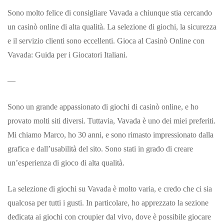
Sono molto felice di consigliare Vavada a chiunque stia cercando
un casinò online di alta qualità. La selezione di giochi, la sicurezza
e il servizio clienti sono eccellenti. Gioca al Casinò Online con
Vavada: Guida per i Giocatori Italiani.
—
Sono un grande appassionato di giochi di casinò online, e ho
provato molti siti diversi. Tuttavia, Vavada è uno dei miei preferiti.
Mi chiamo Marco, ho 30 anni, e sono rimasto impressionato dalla
grafica e dall’usabilità del sito. Sono stati in grado di creare
un’esperienza di gioco di alta qualità.
La selezione di giochi su Vavada è molto varia, e credo che ci sia
qualcosa per tutti i gusti. In particolare, ho apprezzato la sezione
dedicata ai giochi con croupier dal vivo, dove è possibile giocare