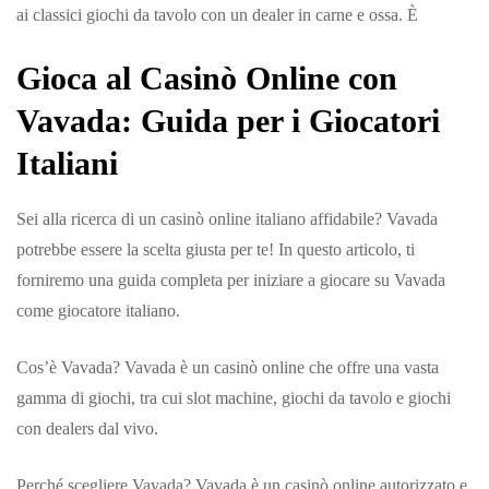
ai classici giochi da tavolo con un dealer in carne e ossa. È
Gioca al Casinò Online con
Vavada: Guida per i Giocatori
Italiani
Sei alla ricerca di un casinò online italiano affidabile? Vavada
potrebbe essere la scelta giusta per te! In questo articolo, ti
forniremo una guida completa per iniziare a giocare su Vavada
come giocatore italiano.
Cos’è Vavada? Vavada è un casinò online che offre una vasta
gamma di giochi, tra cui slot machine, giochi da tavolo e giochi
con dealers dal vivo.
Perché scegliere Vavada? Vavada è un casinò online autorizzato e