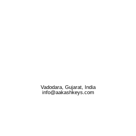
Vadodara, Gujarat, India
info@aakashkeys.com