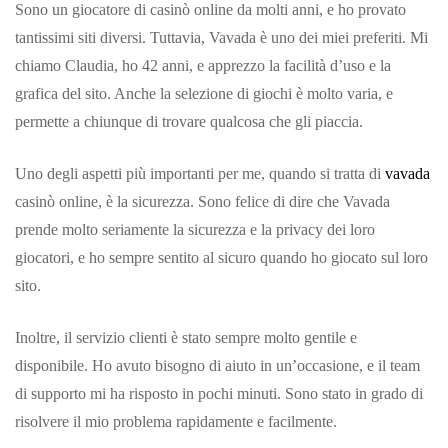
Sono un giocatore di casinò online da molti anni, e ho provato
tantissimi siti diversi. Tuttavia, Vavada è uno dei miei preferiti. Mi
chiamo Claudia, ho 42 anni, e apprezzo la facilità d’uso e la
grafica del sito. Anche la selezione di giochi è molto varia, e
permette a chiunque di trovare qualcosa che gli piaccia.
Uno degli aspetti più importanti per me, quando si tratta di
vavada
casinò online, è la sicurezza. Sono felice di dire che Vavada
prende molto seriamente la sicurezza e la privacy dei loro
giocatori, e ho sempre sentito al sicuro quando ho giocato sul loro
sito.
Inoltre, il servizio clienti è stato sempre molto gentile e
disponibile. Ho avuto bisogno di aiuto in un’occasione, e il team
di supporto mi ha risposto in pochi minuti. Sono stato in grado di
risolvere il mio problema rapidamente e facilmente.