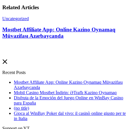
Related Articles
Uncategorized
U
Mostbet Affiliate App: Online Kazino Oynamaq
Müvazifası Azərbaycanda
Recent Posts
Mostbet Affiliate App: Online Kazino Oynamaq Müvazifası
Azərbaycanda
Mobil Casino Mostbet İndirin: ƏTraflı Kazino Oynamaq
Disfruta de la Emoción del Juego Online en WinBay Casino
para España
(no title)
Gioca al WinBay Poker dal vivo: il casinò online giusto per te
in Italia
Support on YT