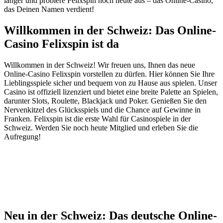
länger und probiere Felixspin noch heute aus – das Online-Casino,
das Deinen Namen verdient!
Willkommen in der Schweiz: Das Online-
Casino Felixspin ist da
Willkommen in der Schweiz! Wir freuen uns, Ihnen das neue
Online-Casino Felixspin vorstellen zu dürfen. Hier können Sie Ihre
Lieblingsspiele sicher und bequem von zu Hause aus spielen. Unser
Casino ist offiziell lizenziert und bietet eine breite Palette an Spielen,
darunter Slots, Roulette, Blackjack und Poker. Genießen Sie den
Nervenkitzel des Glücksspiels und die Chance auf Gewinne in
Franken. Felixspin ist die erste Wahl für Casinospiele in der
Schweiz. Werden Sie noch heute Mitglied und erleben Sie die
Aufregung!
Neu in der Schweiz: Das deutsche Online-