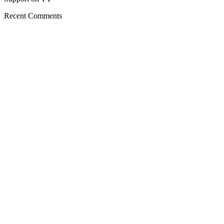
Recent Comments