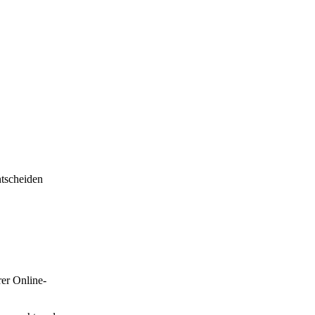
ntscheiden
rer Online-