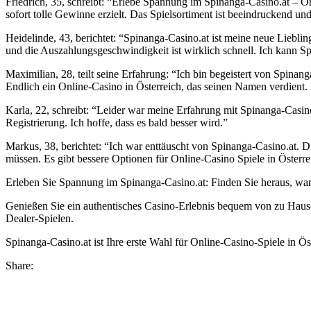
Friedrich, 35, schreibt: “Erlebe Spannung im Spinanga-Casino.at – On
sofort tolle Gewinne erzielt. Das Spielsortiment ist beeindruckend und 
Heidelinde, 43, berichtet: “Spinanga-Casino.at ist meine neue Liebli
und die Auszahlungsgeschwindigkeit ist wirklich schnell. Ich kann S
Maximilian, 28, teilt seine Erfahrung: “Ich bin begeistert von Spinang
Endlich ein Online-Casino in Österreich, das seinen Namen verdient. 
Karla, 22, schreibt: “Leider war meine Erfahrung mit Spinanga-Casino.
Registrierung. Ich hoffe, dass es bald besser wird.”
Markus, 38, berichtet: “Ich war enttäuscht von Spinanga-Casino.at. D
müssen. Es gibt bessere Optionen für Online-Casino Spiele in Österre
Erleben Sie Spannung im Spinanga-Casino.at: Finden Sie heraus, war
Genießen Sie ein authentisches Casino-Erlebnis bequem von zu Hause
Dealer-Spielen.
Spinanga-Casino.at ist Ihre erste Wahl für Online-Casino-Spiele in 
Share: