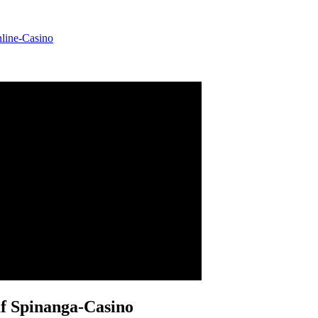
nline-Casino
uf Spinanga-Casino