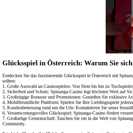
Glücksspiel in Österreich: Warum Sie sic
Entdecken Sie das faszinierende Glücksspiel in Österreich mit Spina
sollten:
1. Große Auswahl an Casinospielen: Von Slots bis hin zu Tischspielen
2. Sicherheit und Schutz: Spinanga-Casino legt höchsten Wert auf Sic
3. Großzügige Bonusse und Promotionen: Genießen Sie exklusive Ang
4. Mobilfreundliche Plattform: Spielen Sie Ihre Lieblingsspiele jede
5. Kundenbetreuung rund um die Uhr: Kontaktieren Sie unser freundli
6. Verantwortungsvolles Glücksspiel: Spinanga-Casino fördert verantw
7. Großartige Gemeinschaft: Tauchen Sie ein in die Welt von Spina
Community.