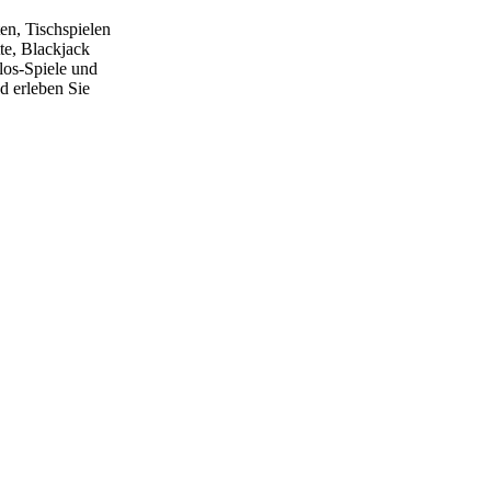
en, Tischspielen
te, Blackjack
los-Spiele und
nd erleben Sie