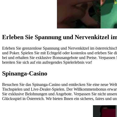
Erleben Sie Spannung und Nervenkitzel im
Erleben Sie grenzenlose Spannung und Nervenkitzel im österreichisch
und Poker. Spielen Sie mit Echtgeld oder kostenlos und erleben Sie
bei und erhalten Sie exklusive Bonusangebote und Preise. Verpassen 
bereiten Sie sich auf ein aufregendes Spielerlebnis vor!
Spinanga-Casino
Besuchen Sie das Spinanga-Casino und entdecken Sie eine neue Welt 
Tischspielen und Live-Dealer-Spielen. Der Willkommensbonus erwarte
Sie exklusive Belohnungen und Angebote. Verpassen Sie nicht unsere 
Glücksspiel in Österreich. Wir bieten Ihnen ein sicheres, faires und u