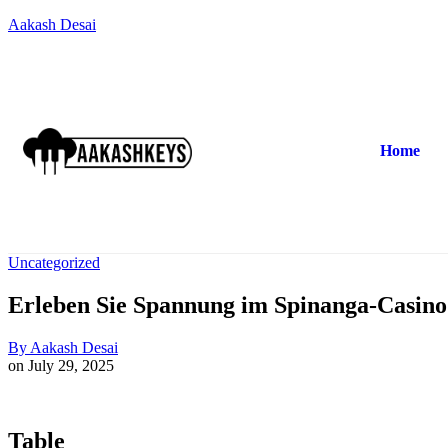
Aakash Desai
Home
Uncategorized
Erleben Sie Spannung im Spinanga-Casino.
By
Aakash Desai
on
July 29, 2025
Table