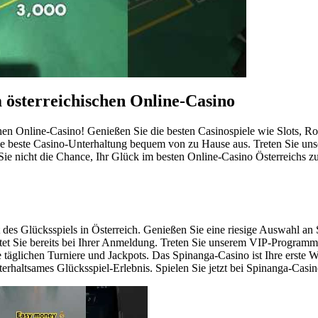
 österreichischen Online-Casino
en Online-Casino! Genießen Sie die besten Casinospiele wie Slots, Ro
 die beste Casino-Unterhaltung bequem von zu Hause aus. Treten Sie u
Sie nicht die Chance, Ihr Glück im besten Online-Casino Österreichs 
des Glücksspiels in Österreich. Genießen Sie eine riesige Auswahl an 
t Sie bereits bei Ihrer Anmeldung. Treten Sie unserem VIP-Programm 
täglichen Turniere und Jackpots. Das Spinanga-Casino ist Ihre erste W
nterhaltsames Glücksspiel-Erlebnis. Spielen Sie jetzt bei Spinanga-Casin