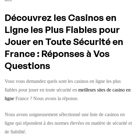
Découvrez les Casinos en
Ligne les Plus Fiables pour
Jouer en Toute Sécurité en
France : Réponses à Vos
Questions
Vous vous demandez quels sont les casinos en ligne les plus
fiables pour jouer en toute sécurité en
meilleurs sites de casino en
ligne
France ? Nous avons la réponse.
Nous avons soigneusement sélectionné une liste de casinos en
ligne qui répondent à des normes élevées en matière de sécurité et
de fiabilité.