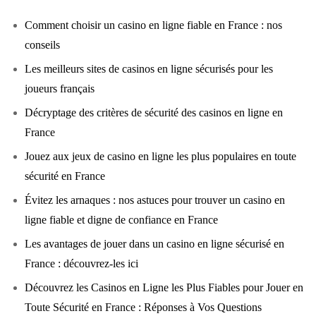
Comment choisir un casino en ligne fiable en France : nos
conseils
Les meilleurs sites de casinos en ligne sécurisés pour les
joueurs français
Décryptage des critères de sécurité des casinos en ligne en
France
Jouez aux jeux de casino en ligne les plus populaires en toute
sécurité en France
Évitez les arnaques : nos astuces pour trouver un casino en
ligne fiable et digne de confiance en France
Les avantages de jouer dans un casino en ligne sécurisé en
France : découvrez-les ici
Découvrez les Casinos en Ligne les Plus Fiables pour Jouer en
Toute Sécurité en France : Réponses à Vos Questions