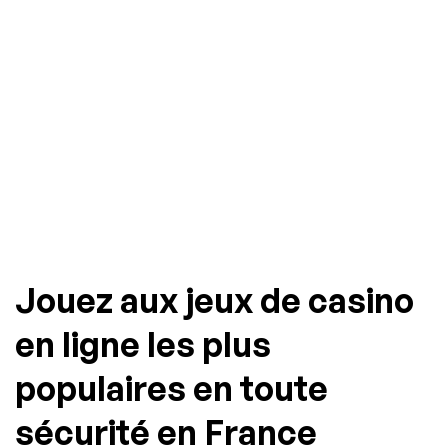
Jouez aux jeux de casino
en ligne les plus
populaires en toute
sécurité en France