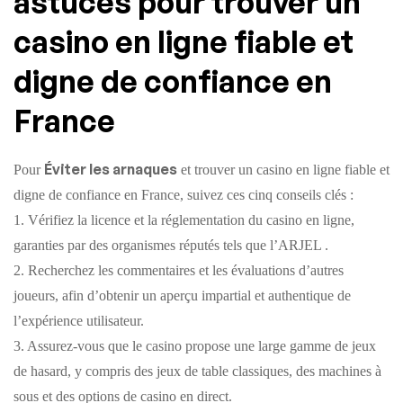
astuces pour trouver un
casino en ligne fiable et
digne de confiance en
France
Éviter les arnaques
Pour
et trouver un casino en ligne fiable et
digne de confiance en France, suivez ces cinq conseils clés :
1. Vérifiez la licence et la réglementation du casino en ligne,
garanties par des organismes réputés tels que l’ARJEL .
2. Recherchez les commentaires et les évaluations d’autres
joueurs, afin d’obtenir un aperçu impartial et authentique de
l’expérience utilisateur.
3. Assurez-vous que le casino propose une large gamme de jeux
de hasard, y compris des jeux de table classiques, des machines à
sous et des options de casino en direct.