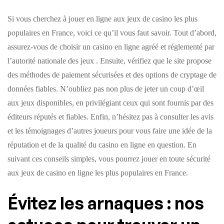
Si vous cherchez à jouer en ligne aux jeux de casino les plus
populaires en France, voici ce qu’il vous faut savoir. Tout d’abord,
assurez-vous de choisir un casino en ligne agréé et réglementé par
l’autorité nationale des jeux . Ensuite, vérifiez que le site propose
des méthodes de paiement sécurisées et des options de cryptage de
données fiables. N’oubliez pas non plus de jeter un coup d’œil
aux jeux disponibles, en privilégiant ceux qui sont fournis par des
éditeurs réputés et fiables. Enfin, n’hésitez pas à consulter les avis
et les témoignages d’autres joueurs pour vous faire une idée de la
réputation et de la qualité du casino en ligne en question. En
suivant ces conseils simples, vous pourrez jouer en toute sécurité
aux jeux de casino en ligne les plus populaires en France.
Évitez les arnaques : nos