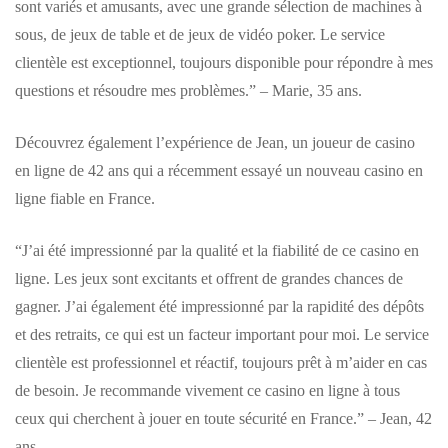
sont variés et amusants, avec une grande sélection de machines à
sous, de jeux de table et de jeux de vidéo poker. Le service
clientèle est exceptionnel, toujours disponible pour répondre à mes
questions et résoudre mes problèmes.” – Marie, 35 ans.
Découvrez également l’expérience de Jean, un joueur de casino
en ligne de 42 ans qui a récemment essayé un nouveau casino en
ligne fiable en France.
“J’ai été impressionné par la qualité et la fiabilité de ce casino en
ligne. Les jeux sont excitants et offrent de grandes chances de
gagner. J’ai également été impressionné par la rapidité des dépôts
et des retraits, ce qui est un facteur important pour moi. Le service
clientèle est professionnel et réactif, toujours prêt à m’aider en cas
de besoin. Je recommande vivement ce casino en ligne à tous
ceux qui cherchent à jouer en toute sécurité en France.” – Jean, 42
ans.