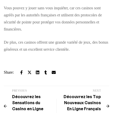
Vous pouvez y jouer sans vous inquiéter, car ces casinos sont
agréés par les autorités françaises et utilisent des protocoles de
sécurité de pointe pour protéger vos données personnelles et
financières.
De plus, ces casinos offrent une grande variété de jeux, des bonus
généreux et un excellent service clientèle.
Share:
PREVIOUS
NEXT
Découvrez les
Découvrez les Top
Sensations du
Nouveaux Casinos
Casino en Ligne
En Ligne Français