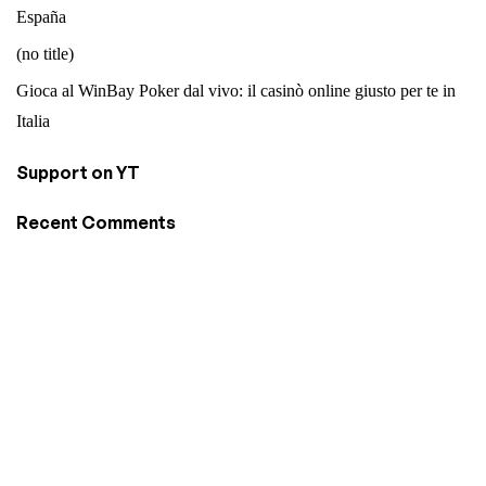
España
(no title)
Gioca al WinBay Poker dal vivo: il casinò online giusto per te in
Italia
Support on YT
Recent Comments