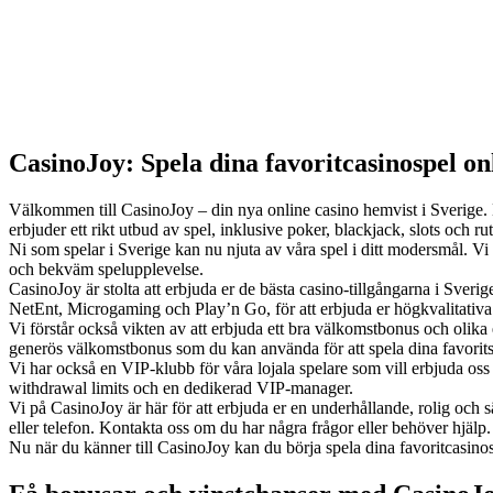
CasinoJoy: Spela dina favoritcasinospel onl
Välkommen till CasinoJoy – din nya online casino hemvist i Sverige. Hä
erbjuder ett rikt utbud av spel, inklusive poker, blackjack, slots och ruto
Ni som spelar i Sverige kan nu njuta av våra spel i ditt modersmål. Vi h
och bekväm spelupplevelse.
CasinoJoy är stolta att erbjuda er de bästa casino-tillgångarna i Sver
NetEnt, Microgaming och Play’n Go, för att erbjuda er högkvalitativa sp
Vi förstår också vikten av att erbjuda ett bra välkomstbonus och olik
generös välkomstbonus som du kan använda för att spela dina favorits
Vi har också en VIP-klubb för våra lojala spelare som vill erbjuda o
withdrawal limits och en dedikerad VIP-manager.
Vi på CasinoJoy är här för att erbjuda er en underhållande, rolig och sä
eller telefon. Kontakta oss om du har några frågor eller behöver hjälp.
Nu när du känner till CasinoJoy kan du börja spela dina favoritcasinos