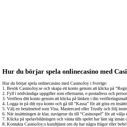
Hur du börjar spela onlinecasino med Casi
Hur du börjar spela onlinecasino med CasinoJoy i Sverige:
1. Besök CasinoJoy.se och skapa ett konto genom att klicka på “Regis
2. Fyll i nödvändiga uppgifter som efternamn, e-postadress och pers
3. Verifiera ditt konto genom att klicka på länken i din verifieringsmail
4. Logga in på ditt nya konto och gå till “Kassa” för att göra en insätt
5. Välj en betalmetod som Visa, Mastercard eller Trustly och följ instr
6. När insättningen är klar, navigerar du till “Casinospel” för att välja d
7. Klicka på spelavbildningen och vänta tills spelet har länt sig innan 
8. Kontakta CasinoJoy:s kundtjänst om du har några frågor eller behöv