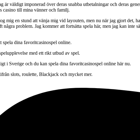
 Jag är väldigt imponerad över deras snabba utbetalningar och deras gene
 casino till mina vänner och familj.
tog mig en stund att vänja mig vid layouten, men nu när jag gjort det, h
haft några problem. Jag kommer att fortsätta spela här, men jag kan inte
 spela dina favoritcasinospel online.
pelupplevelse med ett rikt utbud av spel.
gt i Sverige och du kan spela dina favoritcasinospel online här nu.
ifrån slots, roulette, Blackjack och mycket mer.