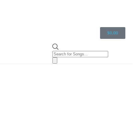
$
0.00