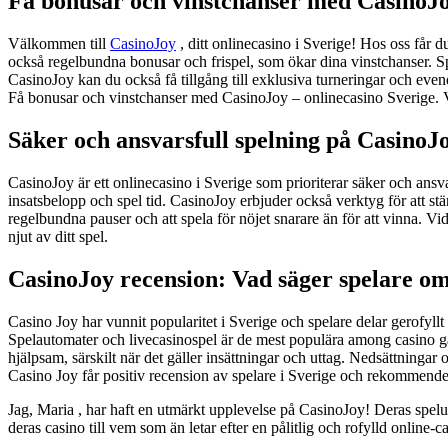
Få bonusar och vinstchanser med CasinoJo
Välkommen till
CasinoJoy
, ditt onlinecasino i Sverige! Hos oss får d
också regelbundna bonusar och frispel, som ökar dina vinstchanser. Sp
CasinoJoy kan du också få tillgång till exklusiva turneringar och even
Få bonusar och vinstchanser med CasinoJoy – onlinecasino Sverige. Vi
Säker och ansvarsfull spelning på CasinoJo
CasinoJoy är ett onlinecasino i Sverige som prioriterar säker och ansva
insatsbelopp och spel tid. CasinoJoy erbjuder också verktyg för att st
regelbundna pauser och att spela för nöjet snarare än för att vinna. Vi
njut av ditt spel.
CasinoJoy recension: Vad säger spelare om
Casino Joy har vunnit popularitet i Sverige och spelare delar gerofyll
Spelautomater och livecasinospel är de mest populära among casino ga
hjälpsam, särskilt när det gäller insättningar och uttag. Nedsättningar 
Casino Joy får positiv recension av spelare i Sverige och rekommende
Jag, Maria , har haft en utmärkt upplevelse på CasinoJoy! Deras spelu
deras casino till vem som än letar efter en pålitlig och rofylld online-c