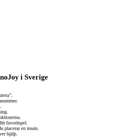
noJoy i Sverige
trera”.
onnummer.
.
ning.
uktionerna.
itt favoritspel.
du placerar en insats.
er hjälp.