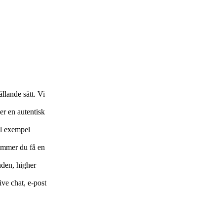
llande sätt. Vi
er en autentisk
ll exempel
kommer du få en
nden, higher
ive chat, e-post