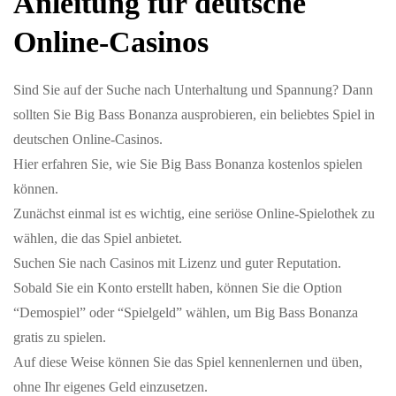
Anleitung für deutsche
Online-Casinos
Sind Sie auf der Suche nach Unterhaltung und Spannung? Dann
sollten Sie Big Bass Bonanza ausprobieren, ein beliebtes Spiel in
deutschen Online-Casinos.
Hier erfahren Sie, wie Sie Big Bass Bonanza kostenlos spielen
können.
Zunächst einmal ist es wichtig, eine seriöse Online-Spielothek zu
wählen, die das Spiel anbietet.
Suchen Sie nach Casinos mit Lizenz und guter Reputation.
Sobald Sie ein Konto erstellt haben, können Sie die Option
“Demospiel” oder “Spielgeld” wählen, um Big Bass Bonanza
gratis zu spielen.
Auf diese Weise können Sie das Spiel kennenlernen und üben,
ohne Ihr eigenes Geld einzusetzen.