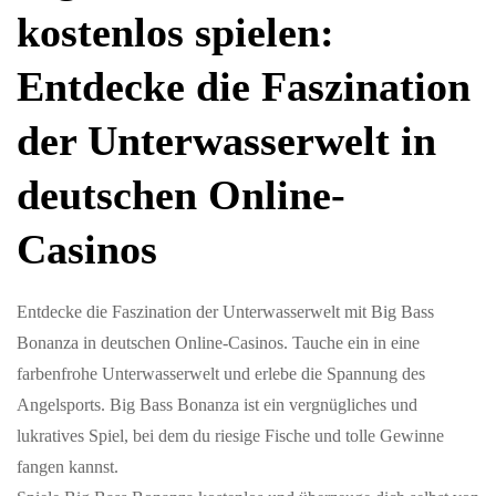
kostenlos spielen:
Entdecke die Faszination
der Unterwasserwelt in
deutschen Online-
Casinos
Entdecke die Faszination der Unterwasserwelt mit Big Bass
Bonanza in deutschen Online-Casinos. Tauche ein in eine
farbenfrohe Unterwasserwelt und erlebe die Spannung des
Angelsports. Big Bass Bonanza ist ein vergnügliches und
lukratives Spiel, bei dem du riesige Fische und tolle Gewinne
fangen kannst.