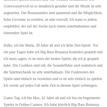
Unterwasserwelt ist so detailreich gestaltet und die Musik ist sehr
angenehm. Die Bonusrunden sind spannend und die Möglichkeit,
hohe Gewinne zu erzielen, ist sehr reizvoll. Ich kann es jedem
empfehlen, der auf der Suche nach einem unterhaltsamen und
lohnenden Spiel ist.
Hallo, ich bin Maria, 28 Jahre alt und ich liebe Slot-Spiele. Vor
ein paar Tagen habe ich Big Bass Bonanza kostenlos gespielt und
ich muss sagen, es ist eines der besten Spiele, die ich je gespielt
habe. Die Grafiken sind toll, die Soundeffekte sind realistisch und
die Spielmechanik ist sehr unterhaltsam. Die Funktionen des
Spiels sind einfach zu verstehen und es ist sehr einfach zu spielen.
Ich werde auf jeden Fall mehr Zeit in diesem Spiel verbringen.
Guten Tag, ich bin Max, 42 Jahre alt und ich bin ein begeisterter
Spieler in Online-Casinos. Ich habe kürzlich Big Bass Bonanza