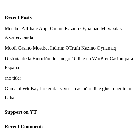
Oynamaq
ƏTraflı Kazino
Müvazifası
Oynamaq
Recent Posts
Azərbaycanda
Mostbet Affiliate App: Online Kazino Oynamaq Müvazifası
Azərbaycanda
Mobil Casino Mostbet İndirin: ƏTraflı Kazino Oynamaq
Disfruta de la Emoción del Juego Online en WinBay Casino para
España
(no title)
Gioca al WinBay Poker dal vivo: il casinò online giusto per te in
Italia
Support on YT
Recent Comments