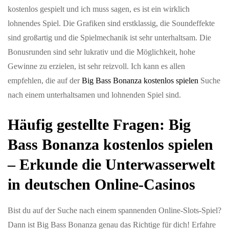
kostenlos gespielt und ich muss sagen, es ist ein wirklich
lohnendes Spiel. Die Grafiken sind erstklassig, die Soundeffekte
sind großartig und die Spielmechanik ist sehr unterhaltsam. Die
Bonusrunden sind sehr lukrativ und die Möglichkeit, hohe
Gewinne zu erzielen, ist sehr reizvoll. Ich kann es allen
empfehlen, die auf der
Big Bass Bonanza kostenlos spielen
Suche
nach einem unterhaltsamen und lohnenden Spiel sind.
Häufig gestellte Fragen: Big
Bass Bonanza kostenlos spielen
– Erkunde die Unterwasserwelt
in deutschen Online-Casinos
Bist du auf der Suche nach einem spannenden Online-Slots-Spiel?
Dann ist Big Bass Bonanza genau das Richtige für dich! Erfahre