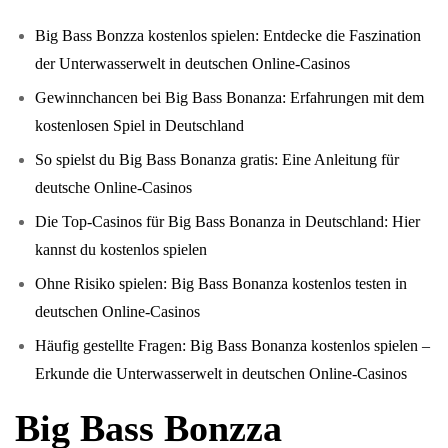
Big Bass Bonzza kostenlos spielen: Entdecke die Faszination
der Unterwasserwelt in deutschen Online-Casinos
Gewinnchancen bei Big Bass Bonanza: Erfahrungen mit dem
kostenlosen Spiel in Deutschland
So spielst du Big Bass Bonanza gratis: Eine Anleitung für
deutsche Online-Casinos
Die Top-Casinos für Big Bass Bonanza in Deutschland: Hier
kannst du kostenlos spielen
Ohne Risiko spielen: Big Bass Bonanza kostenlos testen in
deutschen Online-Casinos
Häufig gestellte Fragen: Big Bass Bonanza kostenlos spielen –
Erkunde die Unterwasserwelt in deutschen Online-Casinos
Big Bass Bonzza