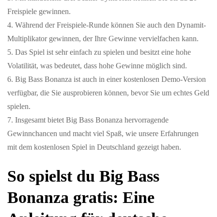
Freispiele gewinnen.
4. Während der Freispiele-Runde können Sie auch den Dynamit-
Multiplikator gewinnen, der Ihre Gewinne vervielfachen kann.
5. Das Spiel ist sehr einfach zu spielen und besitzt eine hohe
Volatilität, was bedeutet, dass hohe Gewinne möglich sind.
6. Big Bass Bonanza ist auch in einer kostenlosen Demo-Version
verfügbar, die Sie ausprobieren können, bevor Sie um echtes Geld
spielen.
7. Insgesamt bietet Big Bass Bonanza hervorragende
Gewinnchancen und macht viel Spaß, wie unsere Erfahrungen
mit dem kostenlosen Spiel in Deutschland gezeigt haben.
So spielst du Big Bass
Bonanza gratis: Eine