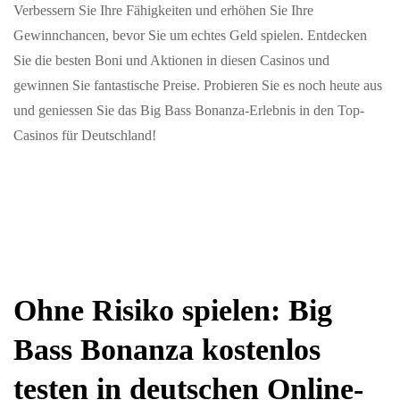
Verbessern Sie Ihre Fähigkeiten und erhöhen Sie Ihre
Gewinnchancen, bevor Sie um echtes Geld spielen. Entdecken
Sie die besten Boni und Aktionen in diesen Casinos und
gewinnen Sie fantastische Preise. Probieren Sie es noch heute aus
und geniessen Sie das Big Bass Bonanza-Erlebnis in den Top-
Casinos für Deutschland!
Ohne Risiko spielen: Big
Bass Bonanza kostenlos
testen in deutschen Online-